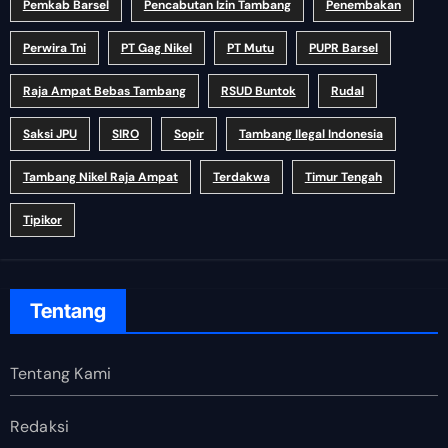
Pemkab Barsel
Pencabutan Izin Tambang
Penembakan
Perwira Tni
PT Gag Nikel
PT Mutu
PUPR Barsel
Raja Ampat Bebas Tambang
RSUD Buntok
Rudal
Saksi JPU
SIRO
Sopir
Tambang Ilegal Indonesia
Tambang Nikel Raja Ampat
Terdakwa
Timur Tengah
Tipikor
Tentang
Tentang Kami
Redaksi