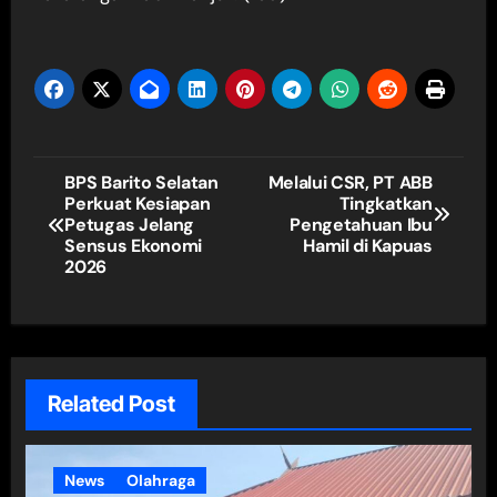
Navigasi
BPS Barito Selatan
Melalui CSR, PT ABB
Perkuat Kesiapan
Tingkatkan
pos
Petugas Jelang
Pengetahuan Ibu
Sensus Ekonomi
Hamil di Kapuas
2026
Related Post
News
Olahraga