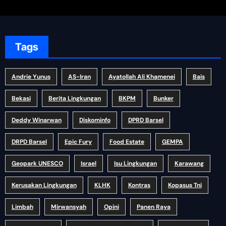
Tags
Andrie Yunus
AS-Iran
Ayatollah Ali Khamenei
Bais
Bekasi
Berita Lingkungan
BKPM
Bunker
Deddy Winarwan
Diskominfo
DPRD Barsel
DRPD Barsel
Epic Fury
Food Estate
GEMPA
Geopark UNESCO
Israel
Isu Lingkungan
Karawang
Kerusakan Lingkungan
KLHK
Kontras
Kopasus Tni
Limbah
Mirwansyah
Opini
Panen Raya