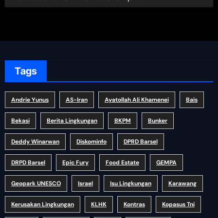
Tags
Andrie Yunus
AS-Iran
Ayatollah Ali Khamenei
Bais
Bekasi
Berita Lingkungan
BKPM
Bunker
Deddy Winarwan
Diskominfo
DPRD Barsel
DRPD Barsel
Epic Fury
Food Estate
GEMPA
Geopark UNESCO
Israel
Isu Lingkungan
Karawang
Kerusakan Lingkungan
KLHK
Kontras
Kopasus Tni