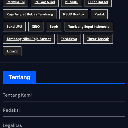
Perwira Tni
PT Gag Nikel
PT Mutu
PUPR Barsel
Raja Ampat Bebas Tambang
RSUD Buntok
Rudal
Saksi JPU
SIRO
Sopir
Tambang Ilegal Indonesia
Tambang Nikel Raja Ampat
Terdakwa
Timur Tengah
Tipikor
Tentang
Tentang Kami
Redaksi
Legalitas