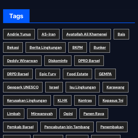
Tags
Andrie Yunus
AS-Iran
Ayatollah Ali Khamenei
Bais
Bekasi
Berita Lingkungan
BKPM
Bunker
Deddy Winarwan
Diskominfo
DPRD Barsel
DRPD Barsel
Epic Fury
Food Estate
GEMPA
Geopark UNESCO
Israel
Isu Lingkungan
Karawang
Kerusakan Lingkungan
KLHK
Kontras
Kopasus Tni
Limbah
Mirwansyah
Opini
Panen Raya
Pemkab Barsel
Pencabutan Izin Tambang
Penembakan