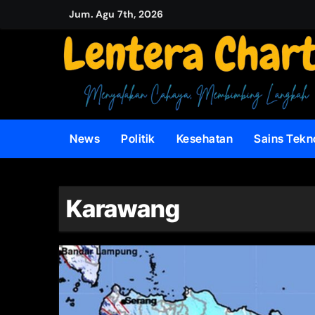
Skip
Jum. Agu 7th, 2026
to
content
News
Politik
Kesehatan
Sains Tekn
Karawang