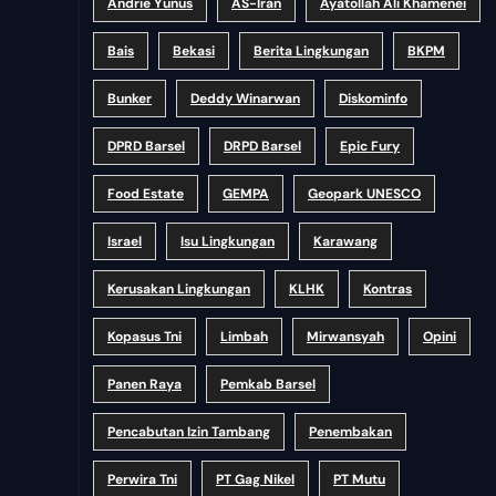
Andrie Yunus
AS-Iran
Ayatollah Ali Khamenei
Bais
Bekasi
Berita Lingkungan
BKPM
Bunker
Deddy Winarwan
Diskominfo
DPRD Barsel
DRPD Barsel
Epic Fury
Food Estate
GEMPA
Geopark UNESCO
Israel
Isu Lingkungan
Karawang
Kerusakan Lingkungan
KLHK
Kontras
Kopasus Tni
Limbah
Mirwansyah
Opini
Panen Raya
Pemkab Barsel
Pencabutan Izin Tambang
Penembakan
Perwira Tni
PT Gag Nikel
PT Mutu