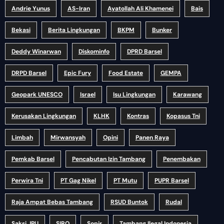
Andrie Yunus
AS-Iran
Ayatollah Ali Khamenei
Bais
Bekasi
Berita Lingkungan
BKPM
Bunker
Deddy Winarwan
Diskominfo
DPRD Barsel
DRPD Barsel
Epic Fury
Food Estate
GEMPA
Geopark UNESCO
Israel
Isu Lingkungan
Karawang
Kerusakan Lingkungan
KLHK
Kontras
Kopasus Tni
Limbah
Mirwansyah
Opini
Panen Raya
Pemkab Barsel
Pencabutan Izin Tambang
Penembakan
Perwira Tni
PT Gag Nikel
PT Mutu
PUPR Barsel
Raja Ampat Bebas Tambang
RSUD Buntok
Rudal
Saksi JPU
SIRO
Sopir
Tambang Ilegal Indonesia