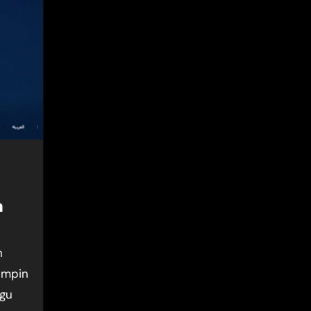
n
impin
ggu