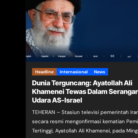
Headline
Internasional
News
Dunia Terguncang: Ayatollah Ali
Khamenei Tewas Dalam Seranga
Udara AS-Israel
TEHERAN – Stasiun televisi pemerintah Iran
secara resmi mengonfirmasi kematian Pem
Tertinggi, Ayatollah Ali Khamenei, pada Min