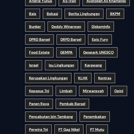
Andrie Yunus
AS-Iran
Ayatollah Ali Khamenei
Bais
Bekasi
Berita Lingkungan
BKPM
Bunker
Deddy Winarwan
Diskominfo
DPRD Barsel
DRPD Barsel
Epic Fury
Food Estate
GEMPA
Geopark UNESCO
Israel
Isu Lingkungan
Karawang
Kerusakan Lingkungan
KLHK
Kontras
Kopasus Tni
Limbah
Mirwansyah
Opini
Panen Raya
Pemkab Barsel
Pencabutan Izin Tambang
Penembakan
Perwira Tni
PT Gag Nikel
PT Mutu