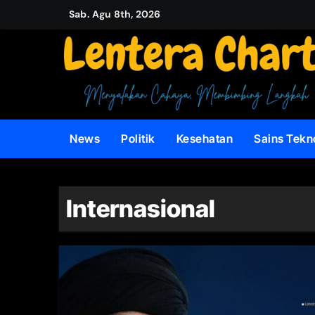
Skip
Sab. Agu 8th, 2026
to
content
News
Politik
Kesehatan
Sains Tekn
Internasional