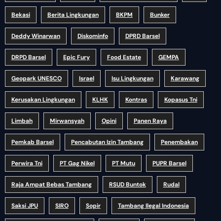
Bekasi
Berita Lingkungan
BKPM
Bunker
Deddy Winarwan
Diskominfo
DPRD Barsel
DRPD Barsel
Epic Fury
Food Estate
GEMPA
Geopark UNESCO
Israel
Isu Lingkungan
Karawang
Kerusakan Lingkungan
KLHK
Kontras
Kopasus Tni
Limbah
Mirwansyah
Opini
Panen Raya
Pemkab Barsel
Pencabutan Izin Tambang
Penembakan
Perwira Tni
PT Gag Nikel
PT Mutu
PUPR Barsel
Raja Ampat Bebas Tambang
RSUD Buntok
Rudal
Saksi JPU
SIRO
Sopir
Tambang Ilegal Indonesia