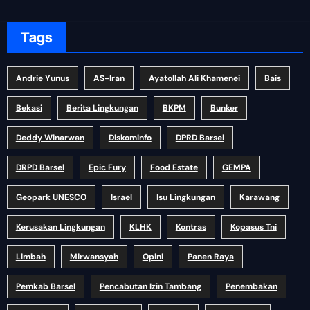
Tags
Andrie Yunus
AS-Iran
Ayatollah Ali Khamenei
Bais
Bekasi
Berita Lingkungan
BKPM
Bunker
Deddy Winarwan
Diskominfo
DPRD Barsel
DRPD Barsel
Epic Fury
Food Estate
GEMPA
Geopark UNESCO
Israel
Isu Lingkungan
Karawang
Kerusakan Lingkungan
KLHK
Kontras
Kopasus Tni
Limbah
Mirwansyah
Opini
Panen Raya
Pemkab Barsel
Pencabutan Izin Tambang
Penembakan