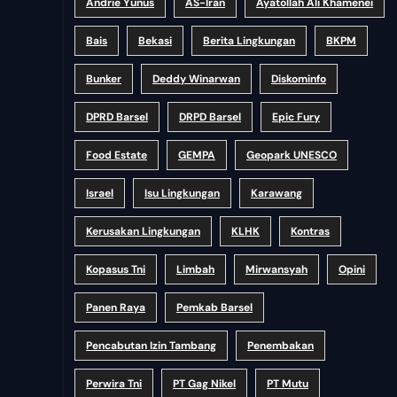
Andrie Yunus
AS-Iran
Ayatollah Ali Khamenei
Bais
Bekasi
Berita Lingkungan
BKPM
Bunker
Deddy Winarwan
Diskominfo
DPRD Barsel
DRPD Barsel
Epic Fury
Food Estate
GEMPA
Geopark UNESCO
Israel
Isu Lingkungan
Karawang
Kerusakan Lingkungan
KLHK
Kontras
Kopasus Tni
Limbah
Mirwansyah
Opini
Panen Raya
Pemkab Barsel
Pencabutan Izin Tambang
Penembakan
Perwira Tni
PT Gag Nikel
PT Mutu