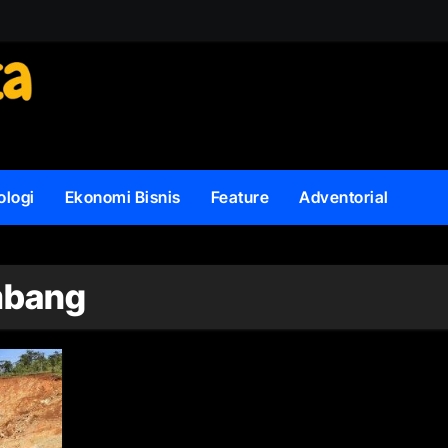
ologi
Ekonomi Bisnis
Feature
Adventorial
mbang