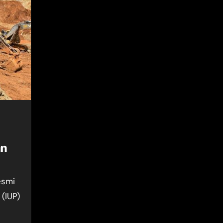
an
(IUP)