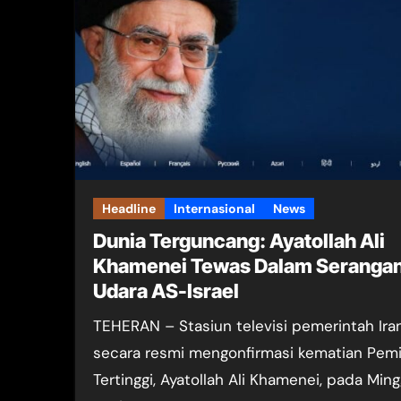
Headline
Internasional
News
Dunia Terguncang: Ayatollah Ali
Khamenei Tewas Dalam Seranga
Udara AS-Israel
TEHERAN – Stasiun televisi pemerintah Iran
secara resmi mengonfirmasi kematian Pem
Tertinggi, Ayatollah Ali Khamenei, pada Min