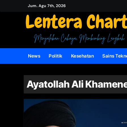
Skip
Jum. Agu 7th, 2026
to
content
News
Politik
Kesehatan
Sains Tekn
Ayatollah Ali Khamene