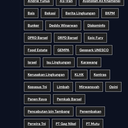
Andrie Yunus
AS-Iran
Ayatollah Ali Khamenei
Bais
Bekasi
Berita Lingkungan
BKPM
Bunker
Deddy Winarwan
Diskominfo
DPRD Barsel
DRPD Barsel
Epic Fury
Food Estate
GEMPA
Geopark UNESCO
Israel
Isu Lingkungan
Karawang
Kerusakan Lingkungan
KLHK
Kontras
Kopasus Tni
Limbah
Mirwansyah
Opini
Panen Raya
Pemkab Barsel
Pencabutan Izin Tambang
Penembakan
Perwira Tni
PT Gag Nikel
PT Mutu