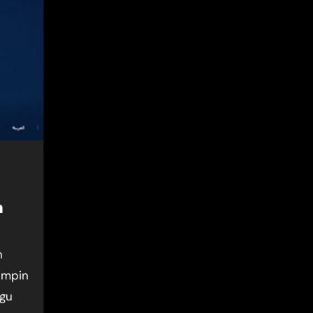
n
impin
ggu