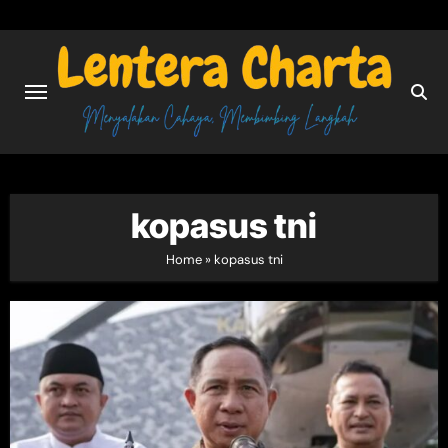
Skip
to
content
kopasus tni
Home
»
kopasus tni