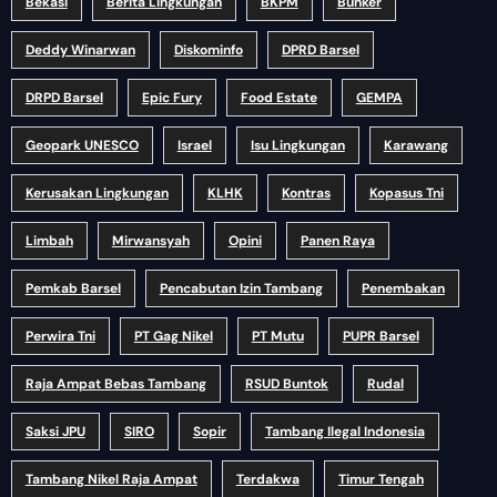
Bekasi
Berita Lingkungan
BKPM
Bunker
Deddy Winarwan
Diskominfo
DPRD Barsel
DRPD Barsel
Epic Fury
Food Estate
GEMPA
Geopark UNESCO
Israel
Isu Lingkungan
Karawang
Kerusakan Lingkungan
KLHK
Kontras
Kopasus Tni
Limbah
Mirwansyah
Opini
Panen Raya
Pemkab Barsel
Pencabutan Izin Tambang
Penembakan
Perwira Tni
PT Gag Nikel
PT Mutu
PUPR Barsel
Raja Ampat Bebas Tambang
RSUD Buntok
Rudal
Saksi JPU
SIRO
Sopir
Tambang Ilegal Indonesia
Tambang Nikel Raja Ampat
Terdakwa
Timur Tengah