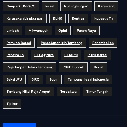
Geopark UNESCO
Israel
Isu Lingkungan
Karawang
Kerusakan Lingkungan
KLHK
Kontras
Kopasus Tni
Limbah
Mirwansyah
Opini
Panen Raya
Pemkab Barsel
Pencabutan Izin Tambang
Penembakan
Perwira Tni
PT Gag Nikel
PT Mutu
PUPR Barsel
Raja Ampat Bebas Tambang
RSUD Buntok
Rudal
Saksi JPU
SIRO
Sopir
Tambang Ilegal Indonesia
Tambang Nikel Raja Ampat
Terdakwa
Timur Tengah
Tipikor