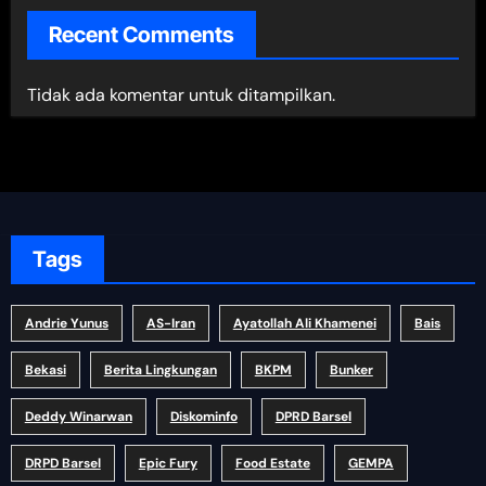
Recent Comments
Tidak ada komentar untuk ditampilkan.
Tags
Andrie Yunus
AS-Iran
Ayatollah Ali Khamenei
Bais
Bekasi
Berita Lingkungan
BKPM
Bunker
Deddy Winarwan
Diskominfo
DPRD Barsel
DRPD Barsel
Epic Fury
Food Estate
GEMPA