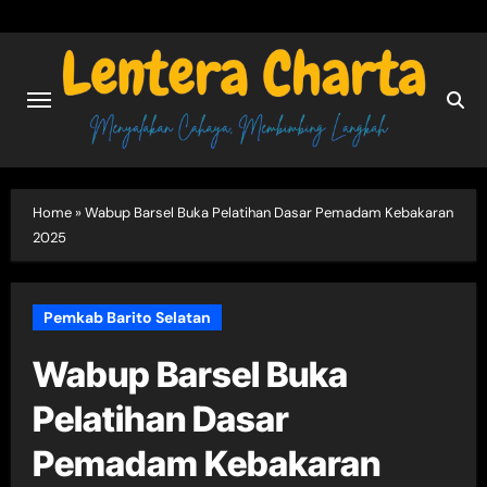
Skip
to
content
Home
»
Wabup Barsel Buka Pelatihan Dasar Pemadam Kebakaran
2025
Pemkab Barito Selatan
Wabup Barsel Buka
Pelatihan Dasar
Pemadam Kebakaran