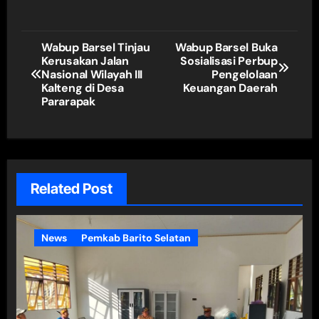
Navigasi
Wabup Barsel Tinjau
Wabup Barsel Buka
Kerusakan Jalan
Sosialisasi Perbup
pos
Nasional Wilayah III
Pengelolaan
Kalteng di Desa
Keuangan Daerah
Pararapak
Related Post
News
Pemkab Barito Selatan