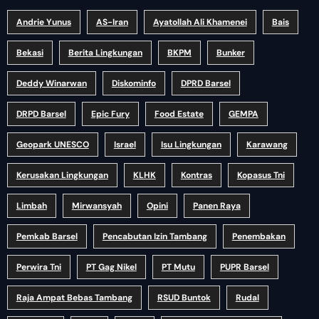
Andrie Yunus
AS-Iran
Ayatollah Ali Khamenei
Bais
Bekasi
Berita Lingkungan
BKPM
Bunker
Deddy Winarwan
Diskominfo
DPRD Barsel
DRPD Barsel
Epic Fury
Food Estate
GEMPA
Geopark UNESCO
Israel
Isu Lingkungan
Karawang
Kerusakan Lingkungan
KLHK
Kontras
Kopasus Tni
Limbah
Mirwansyah
Opini
Panen Raya
Pemkab Barsel
Pencabutan Izin Tambang
Penembakan
Perwira Tni
PT Gag Nikel
PT Mutu
PUPR Barsel
Raja Ampat Bebas Tambang
RSUD Buntok
Rudal