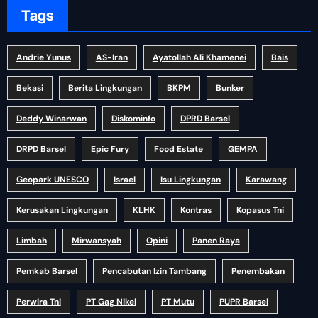
Tags
Andrie Yunus
AS-Iran
Ayatollah Ali Khamenei
Bais
Bekasi
Berita Lingkungan
BKPM
Bunker
Deddy Winarwan
Diskominfo
DPRD Barsel
DRPD Barsel
Epic Fury
Food Estate
GEMPA
Geopark UNESCO
Israel
Isu Lingkungan
Karawang
Kerusakan Lingkungan
KLHK
Kontras
Kopasus Tni
Limbah
Mirwansyah
Opini
Panen Raya
Pemkab Barsel
Pencabutan Izin Tambang
Penembakan
Perwira Tni
PT Gag Nikel
PT Mutu
PUPR Barsel