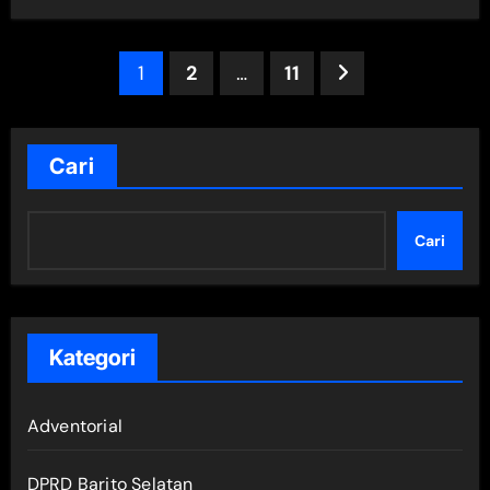
Paginasi
1
2
…
11
pos
Cari
Cari
Kategori
Adventorial
DPRD Barito Selatan