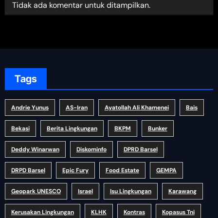
Tidak ada komentar untuk ditampilkan.
Tags
Andrie Yunus
AS-Iran
Ayatollah Ali Khamenei
Bais
Bekasi
Berita Lingkungan
BKPM
Bunker
Deddy Winarwan
Diskominfo
DPRD Barsel
DRPD Barsel
Epic Fury
Food Estate
GEMPA
Geopark UNESCO
Israel
Isu Lingkungan
Karawang
Kerusakan Lingkungan
KLHK
Kontras
Kopasus Tni