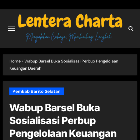
Skip
to
content
Home
»
Wabup Barsel Buka Sosialisasi Perbup Pengelolaan
Keuangan Daerah
Pemkab Barito Selatan
Wabup Barsel Buka
Sosialisasi Perbup
Pengelolaan Keuangan