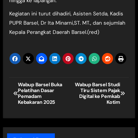
hingga ke lapangan.
Kegiatan ini turut dihadiri, Asisten Setda, Kadis
PUPR Barsel, Dr Ita Minarni,ST. MT., dan sejumlah
Kepala Perangkat Daerah Barsel.(red)
Navigasi
Wabup Barsel Buka
Wabup Barsel Studi
Pelatihan Dasar
Tiru Sistem Pajak
pos
Pemadam
Digital ke Pemkab
Kebakaran 2025
Kotim