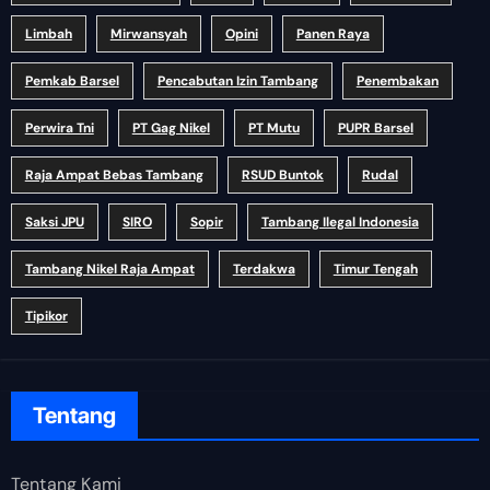
Limbah
Mirwansyah
Opini
Panen Raya
Pemkab Barsel
Pencabutan Izin Tambang
Penembakan
Perwira Tni
PT Gag Nikel
PT Mutu
PUPR Barsel
Raja Ampat Bebas Tambang
RSUD Buntok
Rudal
Saksi JPU
SIRO
Sopir
Tambang Ilegal Indonesia
Tambang Nikel Raja Ampat
Terdakwa
Timur Tengah
Tipikor
Tentang
Tentang Kami