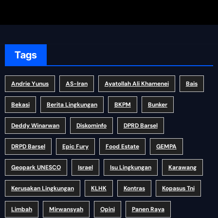
Tags
Andrie Yunus
AS-Iran
Ayatollah Ali Khamenei
Bais
Bekasi
Berita Lingkungan
BKPM
Bunker
Deddy Winarwan
Diskominfo
DPRD Barsel
DRPD Barsel
Epic Fury
Food Estate
GEMPA
Geopark UNESCO
Israel
Isu Lingkungan
Karawang
Kerusakan Lingkungan
KLHK
Kontras
Kopasus Tni
Limbah
Mirwansyah
Opini
Panen Raya