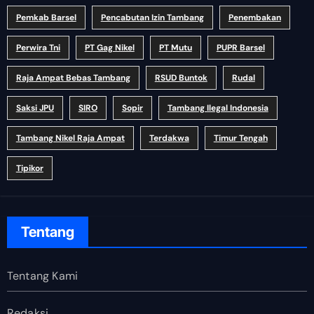
Pemkab Barsel
Pencabutan Izin Tambang
Penembakan
Perwira Tni
PT Gag Nikel
PT Mutu
PUPR Barsel
Raja Ampat Bebas Tambang
RSUD Buntok
Rudal
Saksi JPU
SIRO
Sopir
Tambang Ilegal Indonesia
Tambang Nikel Raja Ampat
Terdakwa
Timur Tengah
Tipikor
Tentang
Tentang Kami
Redaksi