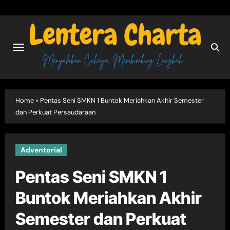
Skip
to
content
Home
»
Pentas Seni SMKN 1 Buntok Meriahkan Akhir Semester
dan Perkuat Persaudaraan
Adventorial
Pentas Seni SMKN 1
Buntok Meriahkan Akhir
Semester dan Perkuat