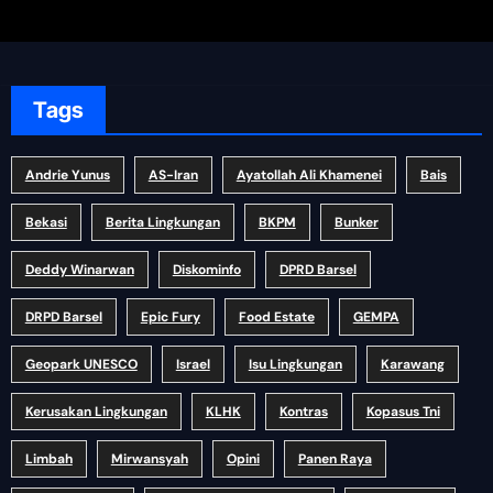
Tags
Andrie Yunus
AS-Iran
Ayatollah Ali Khamenei
Bais
Bekasi
Berita Lingkungan
BKPM
Bunker
Deddy Winarwan
Diskominfo
DPRD Barsel
DRPD Barsel
Epic Fury
Food Estate
GEMPA
Geopark UNESCO
Israel
Isu Lingkungan
Karawang
Kerusakan Lingkungan
KLHK
Kontras
Kopasus Tni
Limbah
Mirwansyah
Opini
Panen Raya