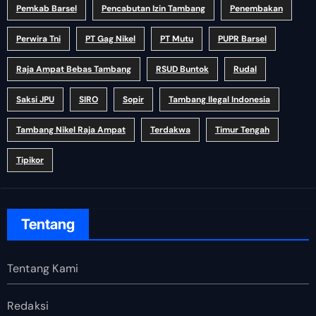
Pemkab Barsel
Pencabutan Izin Tambang
Penembakan
Perwira Tni
PT Gag Nikel
PT Mutu
PUPR Barsel
Raja Ampat Bebas Tambang
RSUD Buntok
Rudal
Saksi JPU
SIRO
Sopir
Tambang Ilegal Indonesia
Tambang Nikel Raja Ampat
Terdakwa
Timur Tengah
Tipikor
Tentang
Tentang Kami
Redaksi