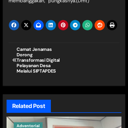
membanggakan,” pungkasnya.(Dmt)
Navigasi
Camat Jenamas
Dorong
pos
Transformasi Digital
Pelayanan Desa
Melalui SIPTAPDES
Related Post
Adventorial