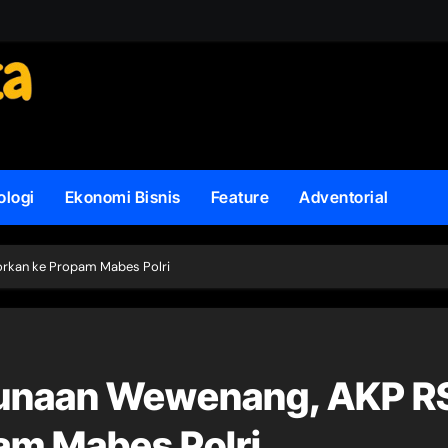
ologi
Ekonomi Bisnis
Feature
Adventorial
rkan ke Propam Mabes Polri
unaan Wewenang, AKP R
am Mabes Polri