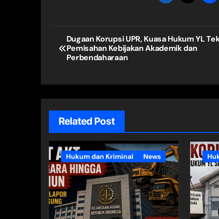
Navigasi
Dugaan Korupsi UPR, Kuasa Hukum YL Te
Pemisahan Kebijakan Akademik dan
pos
Perbendaharaan
Related Post
Hukum dan Kriminal
News
Huk