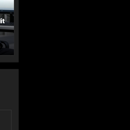
it
ka