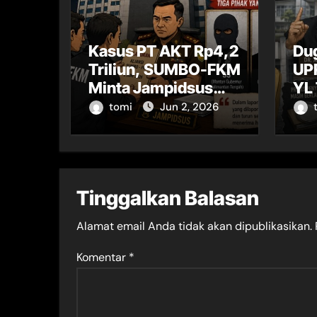
Kasus PT AKT Rp4,2
Du
Triliun, SUMBO-FKM
UP
Minta Jampidsus
YL
Periksa Sejumlah
Pe
tomi
Jun 2, 2026
Tokoh Kalteng
Ke
da
Tinggalkan Balasan
Alamat email Anda tidak akan dipublikasikan.
Komentar
*