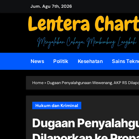
Skip
Jum. Agu 7th, 2026
to
content
News
Politik
Kesehatan
Sains Tekn
Home
»
Dugaan Penyalahgunaan Wewenang, AKP RS Dilapo
Hukum dan Kriminal
Dugaan Penyalahg
Dilaporkan ke Prop