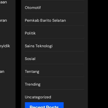
naan
Otomotif
oran
Pemkab Barito Selatan
Politik
yidik
Sains Teknologi
Sosial
uan
Tentang
Trending
Uncategorized
Recent Posts