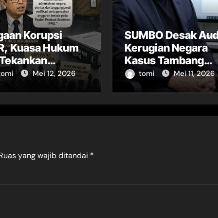
gaan Korupsi
SUMBO Desak Aud
R, Kuasa Hukum
Kerugian Negara
 Tekankan
Kasus Tambang
misahan
Ilegal PT AKT Dibu
tomi
Mei 12, 2026
tomi
Mei 11, 2026
bijakan Akademik
ke Publik
n Perbendaharaan
Ruas yang wajib ditandai
*