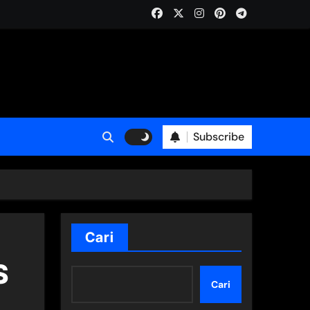
Subscribe
Cari
S
Cari