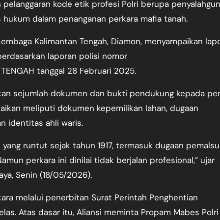
pelanggaran kode etik profesi Polri berupa penyalahgu
 hukum dalam penanganan perkara mafia tanah.
 Lembaga Kalimantan Tengah, Diamon, menyampaikan lap
erdasarkan laporan polisi nomor
TENGAH tanggal 28 Februari 2025.
kan sejumlah dokumen dan bukti pendukung kepada pen
mpaikan meliputi dokumen kepemilikan lahan, dugaan
 identitas ahli waris.
 yang runtut sejak tahun 1917, termasuk dugaan pemals
amun perkara ini dinilai tidak berjalan profesional,” ujar
ya, Senin (18/05/2026).
kara melalui penerbitan Surat Perintah Penghentian
las. Atas dasar itu, Aliansi meminta Propam Mabes Polri