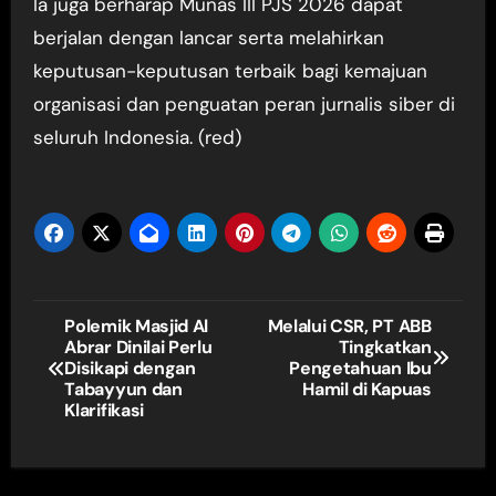
Ia juga berharap Munas III PJS 2026 dapat
berjalan dengan lancar serta melahirkan
keputusan-keputusan terbaik bagi kemajuan
organisasi dan penguatan peran jurnalis siber di
seluruh Indonesia. (red)
Navigasi
Polemik Masjid Al
Melalui CSR, PT ABB
Abrar Dinilai Perlu
Tingkatkan
pos
Disikapi dengan
Pengetahuan Ibu
Tabayyun dan
Hamil di Kapuas
Klarifikasi