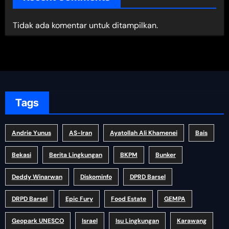
Tidak ada komentar untuk ditampilkan.
Tags
Andrie Yunus
AS-Iran
Ayatollah Ali Khamenei
Bais
Bekasi
Berita Lingkungan
BKPM
Bunker
Deddy Winarwan
Diskominfo
DPRD Barsel
DRPD Barsel
Epic Fury
Food Estate
GEMPA
Geopark UNESCO
Israel
Isu Lingkungan
Karawang