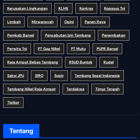
Kerusakan Lingkungan
KLHK
Kontras
Kopasus Tni
Limbah
Mirwansyah
Opini
Panen Raya
Pemkab Barsel
Pencabutan Izin Tambang
Penembakan
Perwira Tni
PT Gag Nikel
PT Mutu
PUPR Barsel
Raja Ampat Bebas Tambang
RSUD Buntok
Rudal
Saksi JPU
SIRO
Sopir
Tambang Ilegal Indonesia
Tambang Nikel Raja Ampat
Terdakwa
Timur Tengah
Tipikor
Tentang