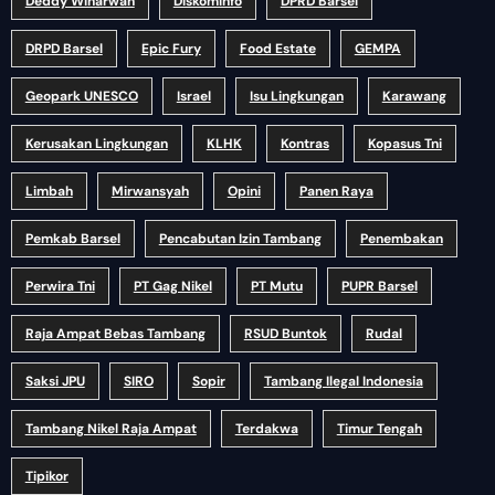
Deddy Winarwan
Diskominfo
DPRD Barsel
DRPD Barsel
Epic Fury
Food Estate
GEMPA
Geopark UNESCO
Israel
Isu Lingkungan
Karawang
Kerusakan Lingkungan
KLHK
Kontras
Kopasus Tni
Limbah
Mirwansyah
Opini
Panen Raya
Pemkab Barsel
Pencabutan Izin Tambang
Penembakan
Perwira Tni
PT Gag Nikel
PT Mutu
PUPR Barsel
Raja Ampat Bebas Tambang
RSUD Buntok
Rudal
Saksi JPU
SIRO
Sopir
Tambang Ilegal Indonesia
Tambang Nikel Raja Ampat
Terdakwa
Timur Tengah
Tipikor