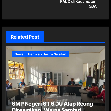
PAUD di Kecamatan
GBA
Related Post
News
Pemkab Barito Selatan
SMP Negeri ST 6 DU Atap Reong
Diresmikan, Warga Sambut