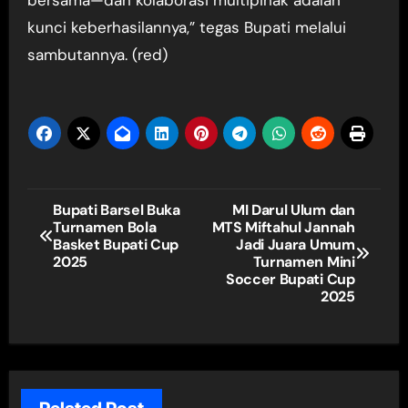
bersama—dan kolaborasi multipihak adalah
kunci keberhasilannya,” tegas Bupati melalui
sambutannya. (red)
Navigasi
Bupati Barsel Buka
MI Darul Ulum dan
Turnamen Bola
MTS Miftahul Jannah
pos
Basket Bupati Cup
Jadi Juara Umum
2025
Turnamen Mini
Soccer Bupati Cup
2025