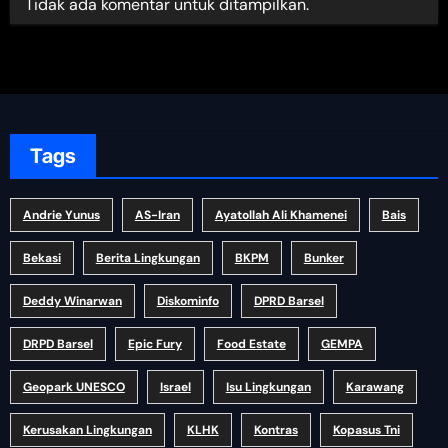
Tidak ada komentar untuk ditampilkan.
Tags
Andrie Yunus
AS-Iran
Ayatollah Ali Khamenei
Bais
Bekasi
Berita Lingkungan
BKPM
Bunker
Deddy Winarwan
Diskominfo
DPRD Barsel
DRPD Barsel
Epic Fury
Food Estate
GEMPA
Geopark UNESCO
Israel
Isu Lingkungan
Karawang
Kerusakan Lingkungan
KLHK
Kontras
Kopasus Tni