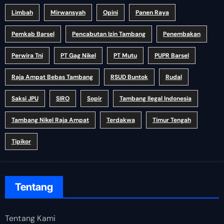
Limbah
Mirwansyah
Opini
Panen Raya
Pemkab Barsel
Pencabutan Izin Tambang
Penembakan
Perwira Tni
PT Gag Nikel
PT Mutu
PUPR Barsel
Raja Ampat Bebas Tambang
RSUD Buntok
Rudal
Saksi JPU
SIRO
Sopir
Tambang Ilegal Indonesia
Tambang Nikel Raja Ampat
Terdakwa
Timur Tengah
Tipikor
Tentang
Tentang Kami