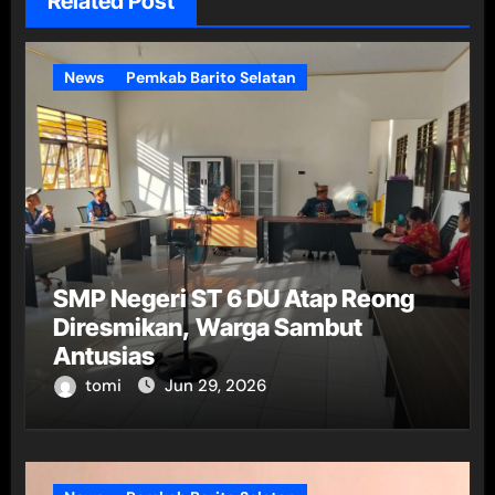
Related Post
News
Pemkab Barito Selatan
SMP Negeri ST 6 DU Atap Reong
Diresmikan, Warga Sambut
Antusias
tomi
Jun 29, 2026