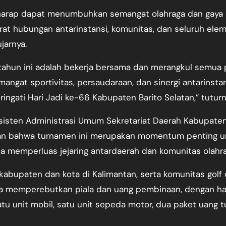
rharap dapat menumbuhkan semangat olahraga dan gaya
at hubungan antarinstansi, komunitas, dan seluruh ele
jarnya.
hun ini adalah bekerja bersama dan merangkul semua p
angat sportivitas, persaudaraan, dan sinergi antarinstan
ngati Hari Jadi ke-66 Kabupaten Barito Selatan,” tuturn
Asisten Administrasi Umum Sekretariat Daerah Kabupate
skan bahwa turnamen ini merupakan momentum penting u
a memperluas jejaring antardaerah dan komunitas olahra
 kabupaten dan kota di Kalimantan, serta komunitas golf 
erta memperebutkan piala dan uang pembinaan, dengan h
u unit mobil, satu unit sepeda motor, dua paket uang tu