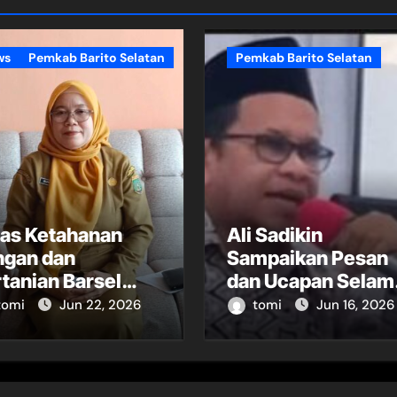
ws
Pemkab Barito Selatan
Pemkab Barito Selatan
nas Ketahanan
Ali Sadikin
ngan dan
Sampaikan Pesan
tanian Barsel
dan Ucapan Selam
oti Minimnya
Tahun Baru Islam
tomi
Jun 22, 2026
tomi
Jun 16, 2026
tugas POPT
1448 Hijriah