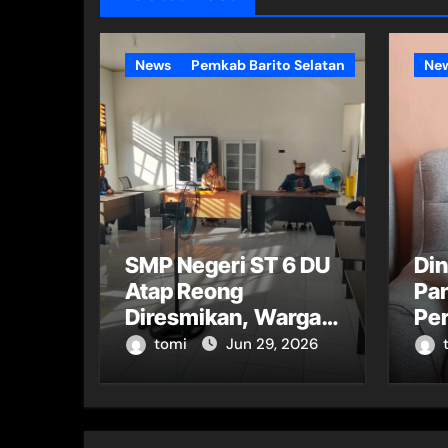
News
Pemkab Barito Selatan
Ne
SMP Negeri ST 6 DU
Di
Atap Reong
Pa
Diresmikan, Warga
Per
Sambut Antusias
Sor
tomi
Jun 29, 2026
Pe