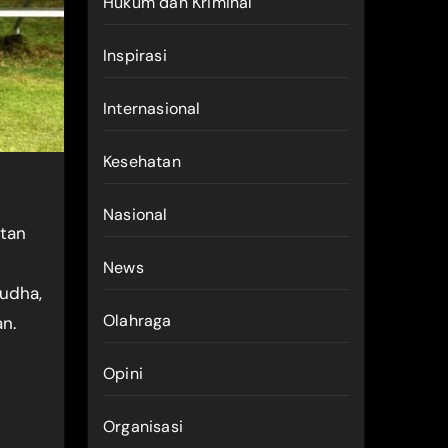
Hukum dan Kriminal
Inspirasi
Internasional
Kesehatan
Nasional
atan
News
Yudha,
Olahraga
n.
Opini
Organisasi