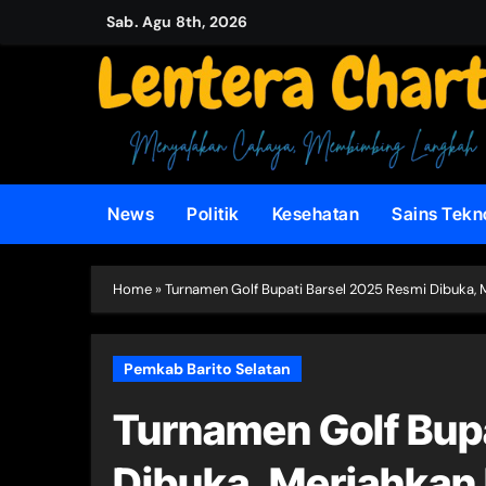
Skip
Sab. Agu 8th, 2026
to
content
News
Politik
Kesehatan
Sains Tekn
Home
»
Turnamen Golf Bupati Barsel 2025 Resmi Dibuka, 
Pemkab Barito Selatan
Turnamen Golf Bup
Dibuka, Meriahkan 