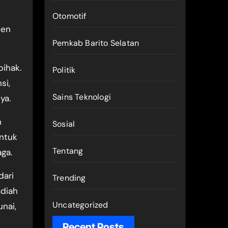
Otomotif
men
Pemkab Barito Selatan
ihak.
Politik
si,
Sains Teknologi
ya.
n
Sosial
ntuk
Tentang
ga.
dari
Trending
adiah
Uncategorized
nai,
Recent Posts