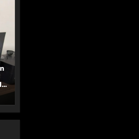
an
II