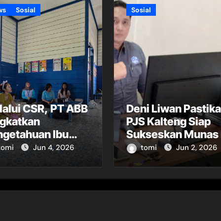
ws
Sosial
Sosial
alui CSR, PT ABB
Deni Liwan Pastik
ngkatkan
PJS Kalteng Siap
ngetahuan Ibu
Sukseskan Munas I
il di Kapuas
di Hotel Acacia
tomi
Jun 4, 2026
tomi
Jun 2, 2026