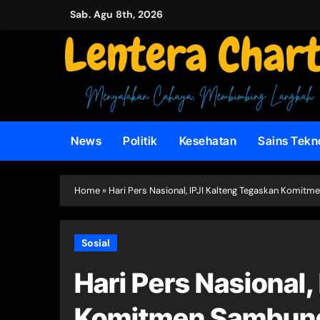
Skip
Sab. Agu 8th, 2026
to
content
News
Politik
Kesehatan
Sains Tekn
Home
»
Hari Pers Nasional, IPJI Kalteng Tegaskan Komit
Sosial
Hari Pers Nasional,
Komitmen Sambung