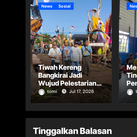
News
Sosial
Ne
Tiwah Kereng
Mel
Bangkirai Jadi
Ti
Wujud Pelestarian
Pe
Adat dan
Ham
tomi
Jul 17, 2026
Spiritualitas
Masyarakat Dayak
Tinggalkan Balasan