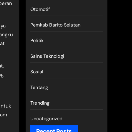
peran
Otomotif
Pemkab Barito Selatan
nya
mangku
Politik
at
Sains Teknologi
t.
Sosial
ng
Tentang
Trending
untuk
lam
Uncategorized
Recent Posts