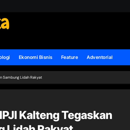
ologi
Ekonomi Bisnis
Feature
Adventorial
men Sambung Lidah Rakyat
 IPJI Kalteng Tegaskan
 Lidah Rakyat