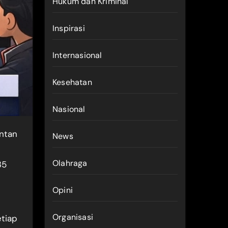
Hukum dan Kriminal
Inspirasi
Internasional
Kesehatan
Nasional
News
Olahraga
35
Opini
Organisasi
etiap