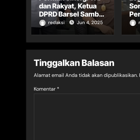
dan Rakyat, Ketua
So
DPRD Barsel Sambut
Per
Kehadiran Wakasad
Nas
redaksi
Jun 4, 2025
di Buntok
Pa
Tinggalkan Balasan
Alamat email Anda tidak akan dipublikasikan.
Komentar
*