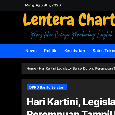
Skip
Ming. Agu 9th, 2026
to
content
News
Politik
Kesehatan
Sains Tekn
Home
»
Hari Kartini, Legislator Barsel Dorong Perempuan T
DPRD Barito Selatan
Hari Kartini, Legis
Perempuan Tampil I