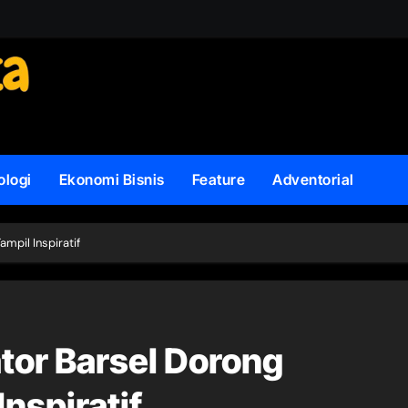
ologi
Ekonomi Bisnis
Feature
Adventorial
ampil Inspiratif
lator Barsel Dorong
nspiratif