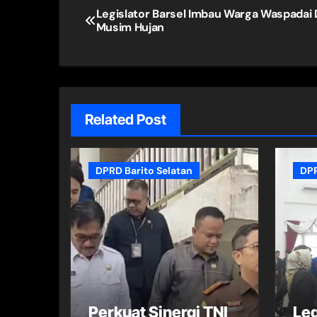
Navigasi
Legislator Barsel Imbau Warga Waspadai
Musim Hujan
pos
Related Post
DPRD Barito Selatan
DPR
Perkuat Sinergi TNI
Leg