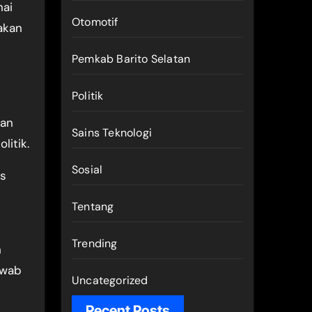
nai
Otomotif
akan
Pemkab Barito Selatan
Politik
uan
Sains Teknologi
litik.
Sosial
us
Tentang
Trending
n
awab
Uncategorized
Recent Posts