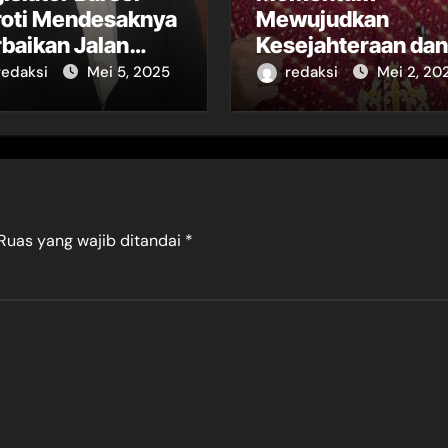
roti Mendesaknya
Mewujudkan
baikan Jalan
Kesejahteraan dan
ional di Desa
Keadilan bagi
redaksi
Mei 5, 2025
redaksi
Mei 2, 20
rarapak
Pekerja
Ruas yang wajib ditandai
*