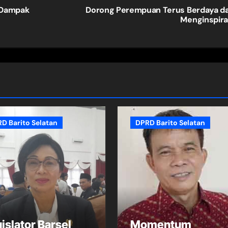
 Dampak
Dorong Perempuan Terus Berdaya d
Menginspira
D Barito Selatan
DPRD Barito Selatan
islator Barsel
Momentum