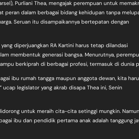
arsel), Purliani Thea, mengajak perempuan untuk memak
t peran dalam berbagai bidang kehidupan tanpa melup
uarga. Seruan itu disampaikannya bertepatan dengan
yang diperjuangkan RA Kartini harus tetap dilandasi
alam membentuk generasi bangsa. Menurutnya, peremp
mpu berkiprah di berbagai profesi, termasuk di dunia po
ebagai ibu rumah tangga maupun anggota dewan, kita har
” ucap legislator yang akrab disapa Thea ini, Senin
dorong untuk meraih cita-cita setinggi mungkin. Namu
bagai ibu dan pendidik pertama anak adalah tanggung j