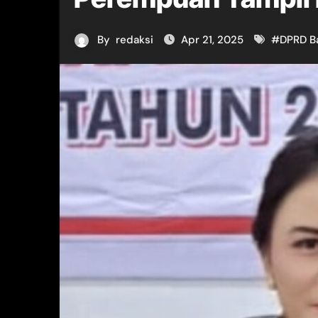
By
redaksi
Apr 21, 2025
#
DPRD B