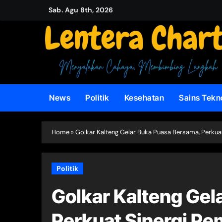
Skip
Sab. Agu 8th, 2026
to
content
News
Politik
Kesehatan
Sains Tekn
Home
»
Golkar Kalteng Gelar Buka Puasa Bersama, Perkua
Politik
Golkar Kalteng Gel
Perkuat Sinergi Pe