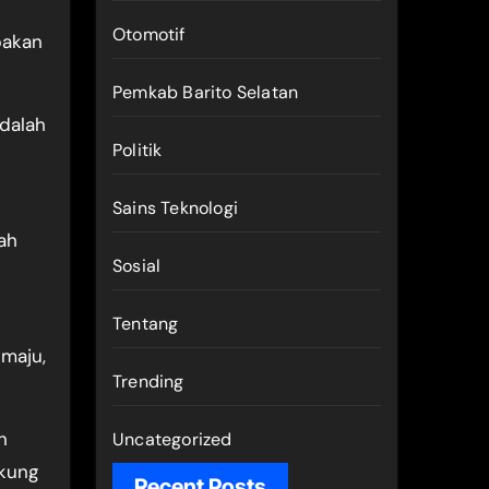
Otomotif
pakan
Pemkab Barito Selatan
adalah
Politik
Sains Teknologi
ah
Sosial
Tentang
maju,
Trending
n
Uncategorized
kung
Recent Posts