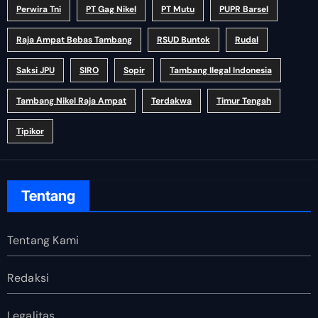
Perwira Tni
PT Gag Nikel
PT Mutu
PUPR Barsel
Raja Ampat Bebas Tambang
RSUD Buntok
Rudal
Saksi JPU
SIRO
Sopir
Tambang Ilegal Indonesia
Tambang Nikel Raja Ampat
Terdakwa
Timur Tengah
Tipikor
Tentang
Tentang Kami
Redaksi
Legalitas