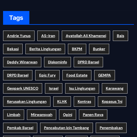
Tags
Andrie Yunus
AS-Iran
Ayatollah Ali Khamenei
Bais
Bekasi
Berita Lingkungan
BKPM
Bunker
Deddy Winarwan
Diskominfo
DPRD Barsel
DRPD Barsel
Epic Fury
Food Estate
GEMPA
Geopark UNESCO
Israel
Isu Lingkungan
Karawang
Kerusakan Lingkungan
KLHK
Kontras
Kopasus Tni
Limbah
Mirwansyah
Opini
Panen Raya
Pemkab Barsel
Pencabutan Izin Tambang
Penembakan