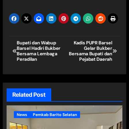
Navigasi
Bupati dan Wabup
Kadis PUPR Barsel
Barsel Hadiri Bukber
Gelar Bukber
pos
Bersama Lembaga
Bersama Bupati dan
Peradilan
Pejabat Daerah
Related Post
News
Pemkab Barito Selatan