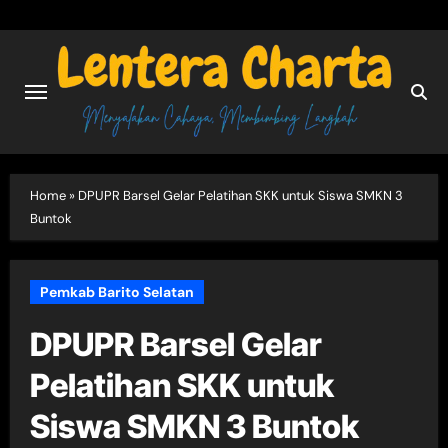
Skip
to
content
Home
»
DPUPR Barsel Gelar Pelatihan SKK untuk Siswa SMKN 3
Buntok
Pemkab Barito Selatan
DPUPR Barsel Gelar
Pelatihan SKK untuk
Siswa SMKN 3 Buntok