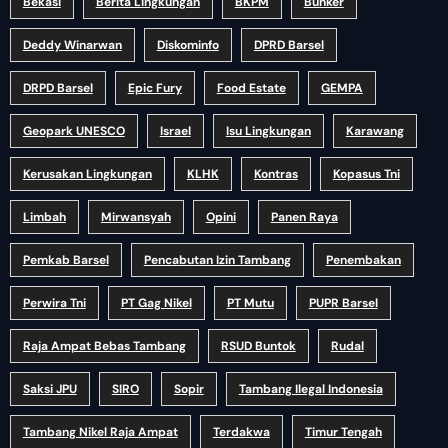
Bekasi
Berita Lingkungan
BKPM
Bunker
Deddy Winarwan
Diskominfo
DPRD Barsel
DRPD Barsel
Epic Fury
Food Estate
GEMPA
Geopark UNESCO
Israel
Isu Lingkungan
Karawang
Kerusakan Lingkungan
KLHK
Kontras
Kopasus Tni
Limbah
Mirwansyah
Opini
Panen Raya
Pemkab Barsel
Pencabutan Izin Tambang
Penembakan
Perwira Tni
PT Gag Nikel
PT Mutu
PUPR Barsel
Raja Ampat Bebas Tambang
RSUD Buntok
Rudal
Saksi JPU
SIRO
Sopir
Tambang Ilegal Indonesia
Tambang Nikel Raja Ampat
Terdakwa
Timur Tengah