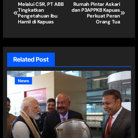
Navigasi
Melalui CSR, PT ABB
Rumah Pintar Askari
Tingkatkan
dan P3APPKB Kapuas
pos
Pengetahuan Ibu
Perkuat Peran
Hamil di Kapuas
Orang Tua
Related Post
News