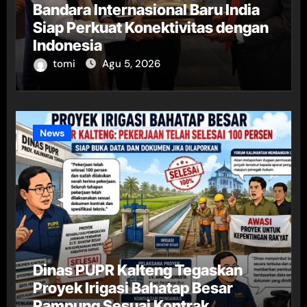
Bandara Internasional Baru India
Siap Perkuat Konektivitas dengan
Indonesia
tomi
Agu 5, 2026
News
Dinas PUPR Kalteng Tegaskan
Proyek Irigasi Bahatap Besar
Rampung Sesuai Kontrak