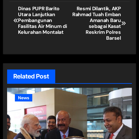
Navigasi
Dinas PUPR Barito
Resmi Dilantik, AKP
Utara Lanjutkan
Rahmad Tuah Emban
pos
Pembangunan
Amanah Baru
Fasilitas Air Minum di
sebagai Kasat
Kelurahan Montalat
Reskrim Polres
Barsel
Related Post
News