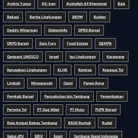
Andrie Yunus
AS-Iran
Ayatollah Ali Khamenei
Bais
Bekasi
Berita Lingkungan
BKPM
Bunker
Deddy Winarwan
Diskominfo
DPRD Barsel
DRPD Barsel
Epic Fury
Food Estate
GEMPA
Geopark UNESCO
Israel
Isu Lingkungan
Karawang
Kerusakan Lingkungan
KLHK
Kontras
Kopasus Tni
Limbah
Mirwansyah
Opini
Panen Raya
Pemkab Barsel
Pencabutan Izin Tambang
Penembakan
Perwira Tni
PT Gag Nikel
PT Mutu
PUPR Barsel
Raja Ampat Bebas Tambang
RSUD Buntok
Rudal
Saksi JPU
SIRO
Sopir
Tambang Ilegal Indonesia