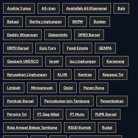
Andrie Yunus
AS-Iran
Ayatollah Ali Khamenei
Bais
Bekasi
Berita Lingkungan
BKPM
Bunker
Deddy Winarwan
Diskominfo
DPRD Barsel
DRPD Barsel
Epic Fury
Food Estate
GEMPA
Geopark UNESCO
Israel
Isu Lingkungan
Karawang
Kerusakan Lingkungan
KLHK
Kontras
Kopasus Tni
Limbah
Mirwansyah
Opini
Panen Raya
Pemkab Barsel
Pencabutan Izin Tambang
Penembakan
Perwira Tni
PT Gag Nikel
PT Mutu
PUPR Barsel
Raja Ampat Bebas Tambang
RSUD Buntok
Rudal