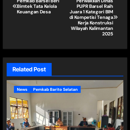
Pemkab Barsel Beri
Perwakilan Dinas
Bimtek Tata Kelola
PUPR Barsel Raih
pos
Keuangan Desa
Juara 1 Kategori BIM
di Kompetisi Tenaga
Kerja Konstruksi
Wilayah Kalimantan
2025
Related Post
News
Pemkab Barito Selatan