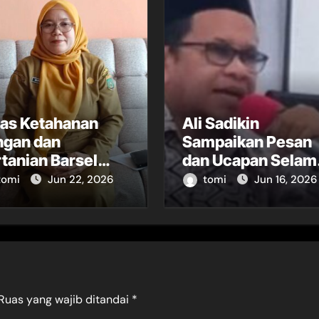
nas Ketahanan
Ali Sadikin
ngan dan
Sampaikan Pesan
tanian Barsel
dan Ucapan Selam
oti Minimnya
Tahun Baru Islam
tomi
Jun 22, 2026
tomi
Jun 16, 2026
tugas POPT
1448 Hijriah
Ruas yang wajib ditandai
*