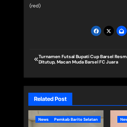
(red)
Navigasi
Turnamen Futsal Bupati Cup Barsel Resm
Ditutup, Macan Muda Barsel FC Juara
pos
Related Post
News
Pemkab Barito Selatan
Ne