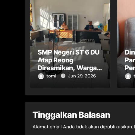
SMP Negeri ST 6 DU
Di
Atap Reong
Pa
Diresmikan, Warga
Per
Sambut Antusias
Sor
tomi
Jun 29, 2026
Pe
Tinggalkan Balasan
Alamat email Anda tidak akan dipublikasikan.