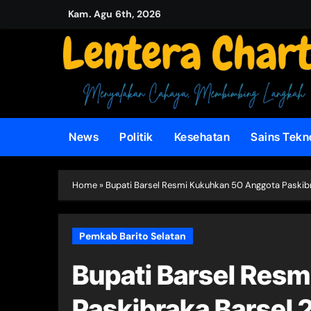
Skip
Kam. Agu 6th, 2026
to
content
News
Politik
Kesehatan
Sains Tekn
Home
»
Bupati Barsel Resmi Kukuhkan 50 Anggota Paskib
Pemkab Barito Selatan
Bupati Barsel Res
Paskibraka Barsel