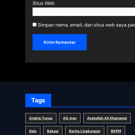
Situs Web
Simpan nama, email, dan situs web saya pa
Tags
Andrie Yunus
AS-Iran
Ayatollah Ali Khamenei
Bais
Bekasi
Berita Lingkungan
BKPM