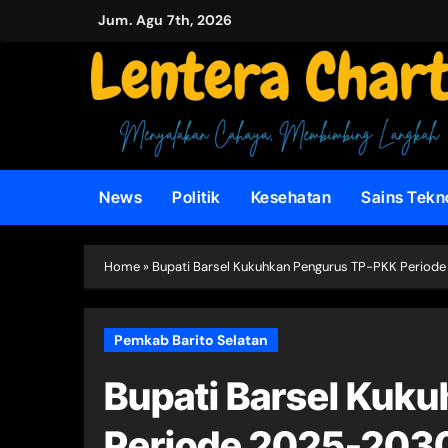
Skip
Jum. Agu 7th, 2026
to
content
News
Politik
Kesehatan
Sains Tekn
Home
»
Bupati Barsel Kukuhkan Pengurus TP-PKK Period
Pemkab Barito Selatan
Bupati Barsel Kuk
Periode 2025-203