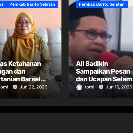
ws
Pemkab Barito Selatan
Pemkab Barito Selatan
nas Ketahanan
Ali Sadikin
ngan dan
Sampaikan Pesan
tanian Barsel
dan Ucapan Selam
oti Minimnya
Tahun Baru Islam
tomi
Jun 22, 2026
tomi
Jun 16, 2026
tugas POPT
1448 Hijriah