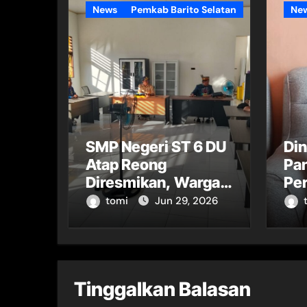
News
Pemkab Barito Selatan
Ne
SMP Negeri ST 6 DU
Di
Atap Reong
Pa
Diresmikan, Warga
Per
Sambut Antusias
Sor
tomi
Jun 29, 2026
Pe
Tinggalkan Balasan