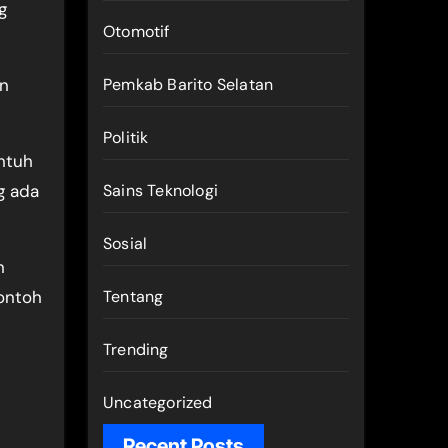
g
Otomotif
an
Pemkab Barito Selatan
Politik
ntuh
g ada
Sains Teknologi
Sosial
n
ontoh
Tentang
Trending
Uncategorized
Recent Posts