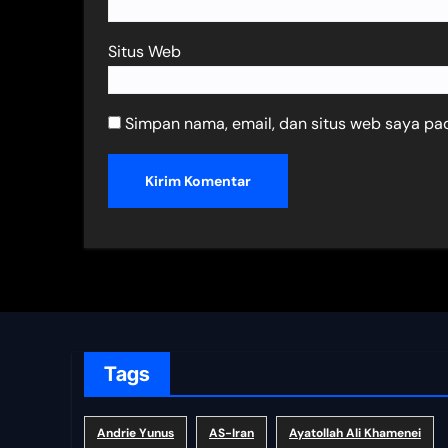
Situs Web
Simpan nama, email, dan situs web saya pa
Tags
Andrie Yunus
AS-Iran
Ayatollah Ali Khamenei