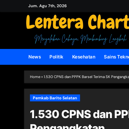
Skip
Jum. Agu 7th, 2026
to
content
News
Politik
Kesehatan
Sains Tekn
Home
»
1.530 CPNS dan PPPK Barsel Terima SK Pengangk
Pemkab Barito Selatan
1.530 CPNS dan PP
Pengangkatan