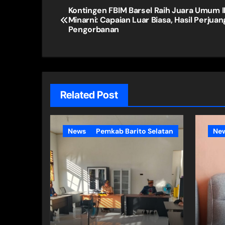
Navigasi
Kontingen FBIM Barsel Raih Juara Umum II, 
Minarni: Capaian Luar Biasa, Hasil Perjua
pos
Pengorbanan
Related Post
News
Pemkab Barito Selatan
Ne