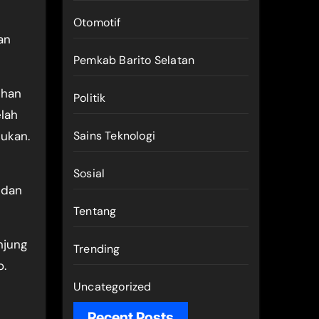
Otomotif
an
Pemkab Barito Selatan
uhan
Politik
lah
tukan.
Sains Teknologi
Sosial
 dan
Tentang
njung
Trending
o.
Uncategorized
Recent Posts