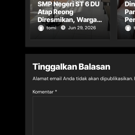
SMP Negeri ST 6 DU
Di
Atap Reong
Pa
Diresmikan, Warga
Per
Sambut Antusias
Sor
tomi
Jun 29, 2026
Pe
Tinggalkan Balasan
Alamat email Anda tidak akan dipublikasikan.
Komentar
*