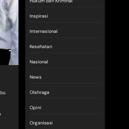
Hukum dan Kriminal
Inspirasi
Internasional
Kesehatan
Nasional
News
abu
Olahraga
Opini
D
Organisasi