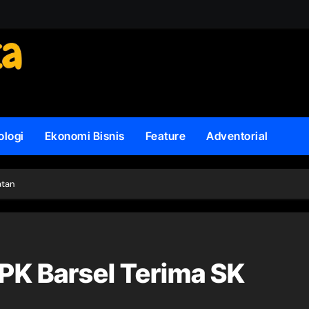
ologi
Ekonomi Bisnis
Feature
Adventorial
atan
PK Barsel Terima SK