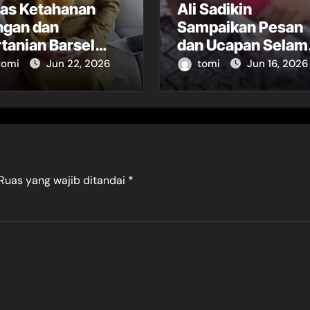
nas Ketahanan
Ali Sadikin
ngan dan
Sampaikan Pesan
tanian Barsel
dan Ucapan Selam
oti Minimnya
Tahun Baru Islam
tomi
Jun 22, 2026
tomi
Jun 16, 2026
tugas POPT
1448 Hijriah
Ruas yang wajib ditandai
*