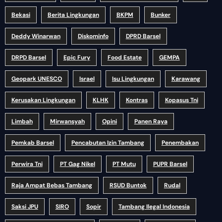
Bekasi
Berita Lingkungan
BKPM
Bunker
Deddy Winarwan
Diskominfo
DPRD Barsel
DRPD Barsel
Epic Fury
Food Estate
GEMPA
Geopark UNESCO
Israel
Isu Lingkungan
Karawang
Kerusakan Lingkungan
KLHK
Kontras
Kopasus Tni
Limbah
Mirwansyah
Opini
Panen Raya
Pemkab Barsel
Pencabutan Izin Tambang
Penembakan
Perwira Tni
PT Gag Nikel
PT Mutu
PUPR Barsel
Raja Ampat Bebas Tambang
RSUD Buntok
Rudal
Saksi JPU
SIRO
Sopir
Tambang Ilegal Indonesia