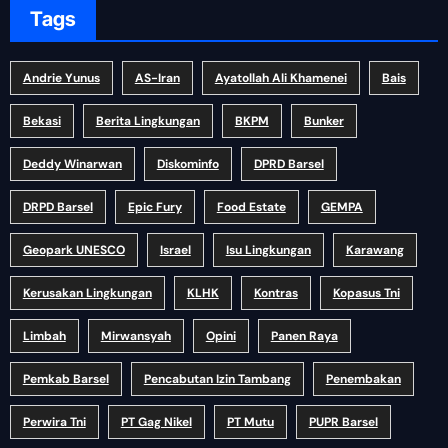
Tags
Andrie Yunus
AS-Iran
Ayatollah Ali Khamenei
Bais
Bekasi
Berita Lingkungan
BKPM
Bunker
Deddy Winarwan
Diskominfo
DPRD Barsel
DRPD Barsel
Epic Fury
Food Estate
GEMPA
Geopark UNESCO
Israel
Isu Lingkungan
Karawang
Kerusakan Lingkungan
KLHK
Kontras
Kopasus Tni
Limbah
Mirwansyah
Opini
Panen Raya
Pemkab Barsel
Pencabutan Izin Tambang
Penembakan
Perwira Tni
PT Gag Nikel
PT Mutu
PUPR Barsel