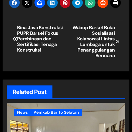
Navigasi
Bina Jasa Konstruksi
Wabup Barsel Buka
PUPR Barsel Fokus
Sosialisasi
pos
Pembinaan dan
Kolaborasi Lintas
Sertifikasi Tenaga
Lembaga untuk
Konstruksi
Penanggulangan
Bencana
Related Post
News
Pemkab Barito Selatan