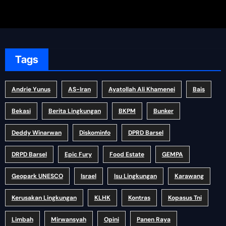
Tags
Andrie Yunus
AS-Iran
Ayatollah Ali Khamenei
Bais
Bekasi
Berita Lingkungan
BKPM
Bunker
Deddy Winarwan
Diskominfo
DPRD Barsel
DRPD Barsel
Epic Fury
Food Estate
GEMPA
Geopark UNESCO
Israel
Isu Lingkungan
Karawang
Kerusakan Lingkungan
KLHK
Kontras
Kopasus Tni
Limbah
Mirwansyah
Opini
Panen Raya