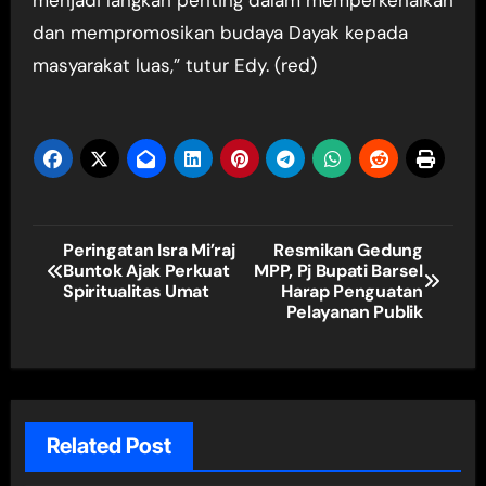
menjadi langkah penting dalam memperkenalkan
dan mempromosikan budaya Dayak kepada
masyarakat luas,” tutur Edy. (red)
Navigasi
Peringatan Isra Mi’raj
Resmikan Gedung
Buntok Ajak Perkuat
MPP, Pj Bupati Barsel
pos
Spiritualitas Umat
Harap Penguatan
Pelayanan Publik
Related Post