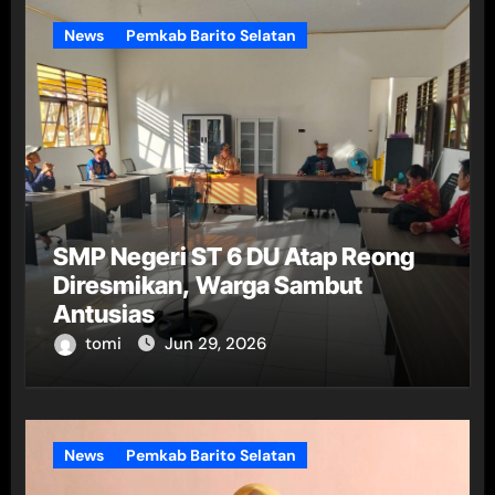
News
Pemkab Barito Selatan
SMP Negeri ST 6 DU Atap Reong
Diresmikan, Warga Sambut
Antusias
tomi
Jun 29, 2026
News
Pemkab Barito Selatan