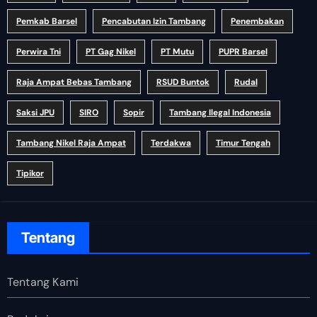
Pemkab Barsel
Pencabutan Izin Tambang
Penembakan
Perwira Tni
PT Gag Nikel
PT Mutu
PUPR Barsel
Raja Ampat Bebas Tambang
RSUD Buntok
Rudal
Saksi JPU
SIRO
Sopir
Tambang Ilegal Indonesia
Tambang Nikel Raja Ampat
Terdakwa
Timur Tengah
Tipikor
Tentang
Tentang Kami