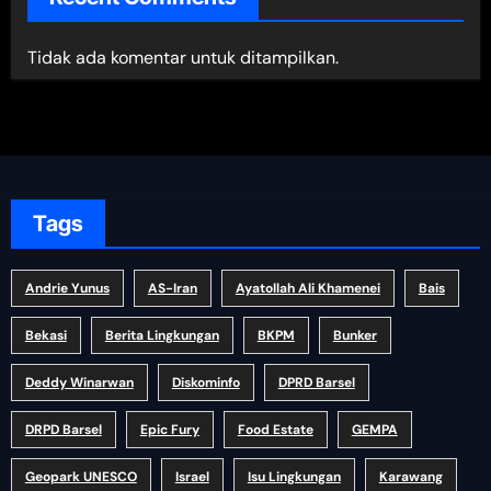
Tidak ada komentar untuk ditampilkan.
Tags
Andrie Yunus
AS-Iran
Ayatollah Ali Khamenei
Bais
Bekasi
Berita Lingkungan
BKPM
Bunker
Deddy Winarwan
Diskominfo
DPRD Barsel
DRPD Barsel
Epic Fury
Food Estate
GEMPA
Geopark UNESCO
Israel
Isu Lingkungan
Karawang