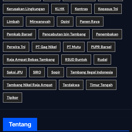
Kerusakan Lingkungan
KLHK
Kontras
Kopasus Tni
Limbah
Mirwansyah
Opini
Panen Raya
Pemkab Barsel
Pencabutan Izin Tambang
Penembakan
Perwira Tni
PT Gag Nikel
PT Mutu
PUPR Barsel
Raja Ampat Bebas Tambang
RSUD Buntok
Rudal
Saksi JPU
SIRO
Sopir
Tambang Ilegal Indonesia
Tambang Nikel Raja Ampat
Terdakwa
Timur Tengah
Tipikor
Tentang