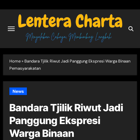
Skip
to
content
Home
»
Bandara Tjilik Riwut Jadi Panggung Ekspresi Warga Binaan
Pemasyarakatan
News
Bandara Tjilik Riwut Jadi
Panggung Ekspresi
Warga Binaan