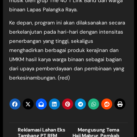
musik oleh grup The 40 T’Link Band dari warga
binaan Lapas Palangka Raya.
Ke depan, program ini akan dilaksanakan secara
berkelanjutan pada hari-hari dengan intensitas
penerbangan yang tinggi, sekaligus
menghadirkan berbagai produk kerajinan dan
UMKM hasil karya warga binaan sebagai bagian
dari upaya pemberdayaan dan pembinaan yang
berkesinambungan. (red)
Navigasi
Reklamasi Lahan Eks
Mengusung Tema
Tambang PT REM
Haji Mabrur, Pemkab