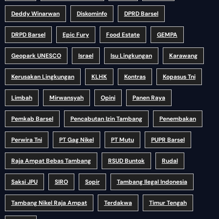
Deddy Winarwan
Diskominfo
DPRD Barsel
DRPD Barsel
Epic Fury
Food Estate
GEMPA
Geopark UNESCO
Israel
Isu Lingkungan
Karawang
Kerusakan Lingkungan
KLHK
Kontras
Kopasus Tni
Limbah
Mirwansyah
Opini
Panen Raya
Pemkab Barsel
Pencabutan Izin Tambang
Penembakan
Perwira Tni
PT Gag Nikel
PT Mutu
PUPR Barsel
Raja Ampat Bebas Tambang
RSUD Buntok
Rudal
Saksi JPU
SIRO
Sopir
Tambang Ilegal Indonesia
Tambang Nikel Raja Ampat
Terdakwa
Timur Tengah