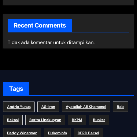
Recent Comments
Tidak ada komentar untuk ditampilkan.
Tags
Andrie Yunus
AS-Iran
Ayatollah Ali Khamenei
Bais
Bekasi
Berita Lingkungan
BKPM
Bunker
Deddy Winarwan
Diskominfo
DPRD Barsel