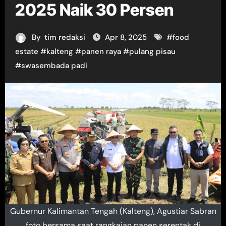
2025 Naik 30 Persen
By
tim redaksi
Apr 8, 2025
#
food
estate
#
kalteng
#
panen raya
#
pulang pisau
#
swasembada padi
Gubernur Kalimantan Tengah (Kalteng), Agustiar Sabran
foto bersama saat rangkaian panen serentak di