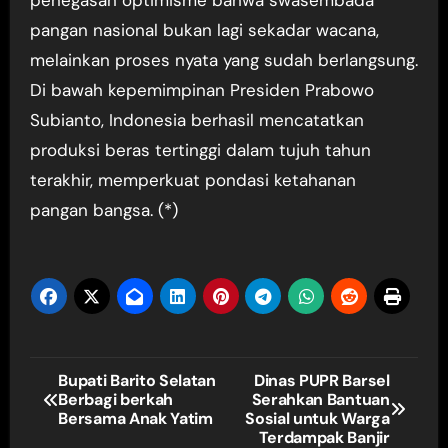
penegasan optimisme bahwa swasembada
pangan nasional bukan lagi sekadar wacana,
melainkan proses nyata yang sudah berlangsung.
Di bawah kepemimpinan Presiden Prabowo
Subianto, Indonesia berhasil mencatatkan
produksi beras tertinggi dalam tujuh tahun
terakhir, memperkuat pondasi ketahanan
pangan bangsa. (*)
Navigasi
Bupati Barito Selatan
Dinas PUPR Barsel
Berbagi berkah
Serahkan Bantuan
pos
Bersama Anak Yatim
Sosial untuk Warga
Terdampak Banjir