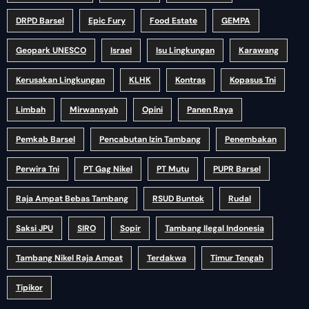
DRPD Barsel
Epic Fury
Food Estate
GEMPA
Geopark UNESCO
Israel
Isu Lingkungan
Karawang
Kerusakan Lingkungan
KLHK
Kontras
Kopasus Tni
Limbah
Mirwansyah
Opini
Panen Raya
Pemkab Barsel
Pencabutan Izin Tambang
Penembakan
Perwira Tni
PT Gag Nikel
PT Mutu
PUPR Barsel
Raja Ampat Bebas Tambang
RSUD Buntok
Rudal
Saksi JPU
SIRO
Sopir
Tambang Ilegal Indonesia
Tambang Nikel Raja Ampat
Terdakwa
Timur Tengah
Tipikor