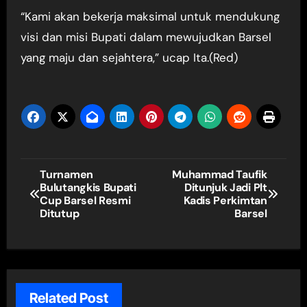
“Kami akan bekerja maksimal untuk mendukung
visi dan misi Bupati dalam mewujudkan Barsel
yang maju dan sejahtera,” ucap Ita.(Red)
Navigasi
Turnamen
Muhammad Taufik
Bulutangkis Bupati
Ditunjuk Jadi Plt
pos
Cup Barsel Resmi
Kadis Perkimtan
Ditutup
Barsel
Related Post