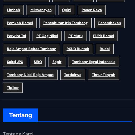
Limbah
Mirwansyah
Opini
Panen Raya
Pemkab Barsel
Pencabutan Izin Tambang
Penembakan
Perwira Tni
PT Gag Nikel
PT Mutu
PUPR Barsel
Raja Ampat Bebas Tambang
RSUD Buntok
Rudal
Saksi JPU
SIRO
Sopir
Tambang Ilegal Indonesia
Tambang Nikel Raja Ampat
Terdakwa
Timur Tengah
Tipikor
Tentang
Tentang Kami