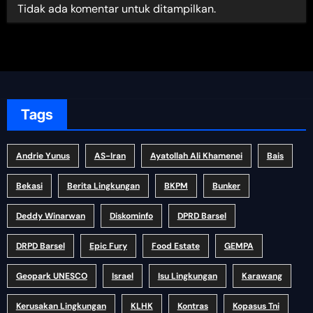
Tidak ada komentar untuk ditampilkan.
Tags
Andrie Yunus
AS-Iran
Ayatollah Ali Khamenei
Bais
Bekasi
Berita Lingkungan
BKPM
Bunker
Deddy Winarwan
Diskominfo
DPRD Barsel
DRPD Barsel
Epic Fury
Food Estate
GEMPA
Geopark UNESCO
Israel
Isu Lingkungan
Karawang
Kerusakan Lingkungan
KLHK
Kontras
Kopasus Tni