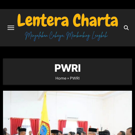
Skip
to
content
PWRI
Home
»
PWRI