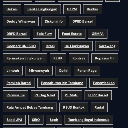
Bekasi
Berita Lingkungan
BKPM
Bunker
Deddy Winarwan
Diskominfo
DPRD Barsel
DRPD Barsel
Epic Fury
Food Estate
GEMPA
Geopark UNESCO
Israel
Isu Lingkungan
Karawang
Kerusakan Lingkungan
KLHK
Kontras
Kopasus Tni
Limbah
Mirwansyah
Opini
Panen Raya
Pemkab Barsel
Pencabutan Izin Tambang
Penembakan
Perwira Tni
PT Gag Nikel
PT Mutu
PUPR Barsel
Raja Ampat Bebas Tambang
RSUD Buntok
Rudal
Saksi JPU
SIRO
Sopir
Tambang Ilegal Indonesia