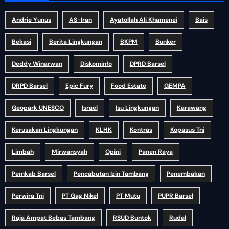
Andrie Yunus
AS-Iran
Ayatollah Ali Khamenei
Bais
Bekasi
Berita Lingkungan
BKPM
Bunker
Deddy Winarwan
Diskominfo
DPRD Barsel
DRPD Barsel
Epic Fury
Food Estate
GEMPA
Geopark UNESCO
Israel
Isu Lingkungan
Karawang
Kerusakan Lingkungan
KLHK
Kontras
Kopasus Tni
Limbah
Mirwansyah
Opini
Panen Raya
Pemkab Barsel
Pencabutan Izin Tambang
Penembakan
Perwira Tni
PT Gag Nikel
PT Mutu
PUPR Barsel
Raja Ampat Bebas Tambang
RSUD Buntok
Rudal