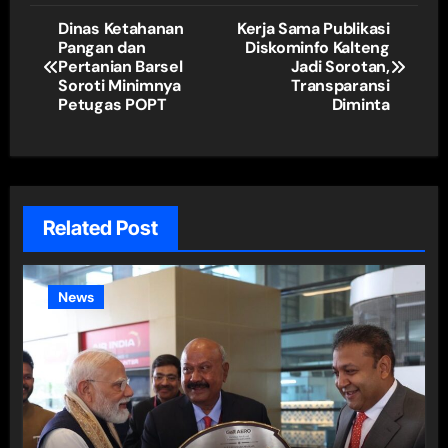
Navigasi
Dinas Ketahanan
Kerja Sama Publikasi
Pangan dan
Diskominfo Kalteng
pos
Pertanian Barsel
Jadi Sorotan,
Soroti Minimnya
Transparansi
Petugas POPT
Diminta
Related Post
News