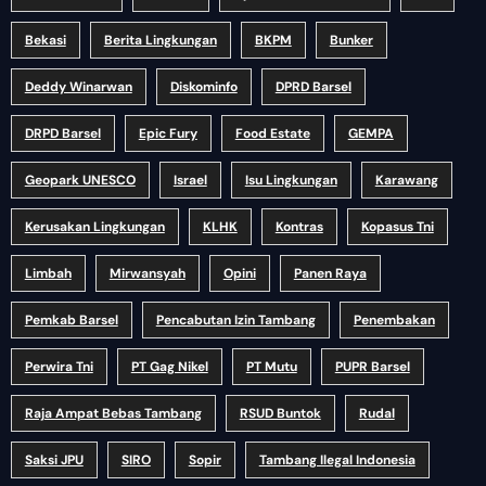
Bekasi
Berita Lingkungan
BKPM
Bunker
Deddy Winarwan
Diskominfo
DPRD Barsel
DRPD Barsel
Epic Fury
Food Estate
GEMPA
Geopark UNESCO
Israel
Isu Lingkungan
Karawang
Kerusakan Lingkungan
KLHK
Kontras
Kopasus Tni
Limbah
Mirwansyah
Opini
Panen Raya
Pemkab Barsel
Pencabutan Izin Tambang
Penembakan
Perwira Tni
PT Gag Nikel
PT Mutu
PUPR Barsel
Raja Ampat Bebas Tambang
RSUD Buntok
Rudal
Saksi JPU
SIRO
Sopir
Tambang Ilegal Indonesia