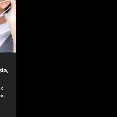
sia,
kan
s