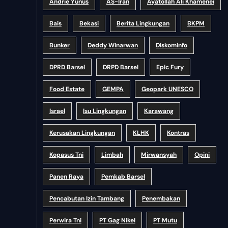
Andrie Yunus
AS-Iran
Ayatollah Ali Khamenei
Bais
Bekasi
Berita Lingkungan
BKPM
Bunker
Deddy Winarwan
Diskominfo
DPRD Barsel
DRPD Barsel
Epic Fury
Food Estate
GEMPA
Geopark UNESCO
Israel
Isu Lingkungan
Karawang
Kerusakan Lingkungan
KLHK
Kontras
Kopasus Tni
Limbah
Mirwansyah
Opini
Panen Raya
Pemkab Barsel
Pencabutan Izin Tambang
Penembakan
Perwira Tni
PT Gag Nikel
PT Mutu