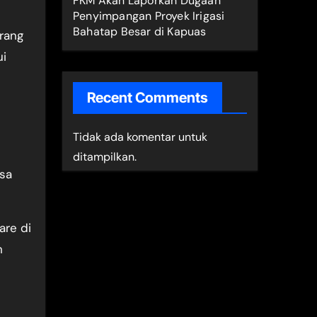
FKM Akan Laporkan Dugaan
Penyimpangan Proyek Irigasi
Bahatap Besar di Kapuas
rang
ui
Recent Comments
Tidak ada komentar untuk
ditampilkan.
isa
are di
n