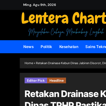
Skip
Ming. Agu 9th, 2026
to
content
News
Politik
Kesehatan
Sains Tekn
Home
»
Retakan Drainase Kebun Dinas Jabiren Disorot, Di
Editor Pick
Headline
Retakan Drainase K
Dinas TPHP Pastika