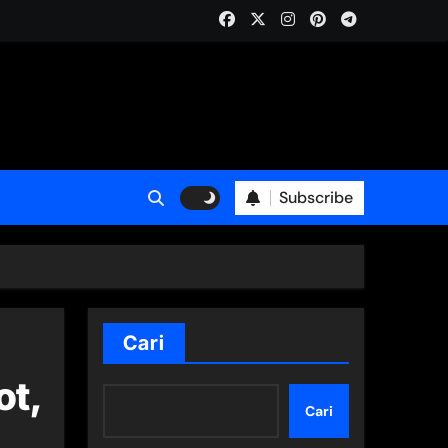
Subscribe
Cari
ot,
Cari