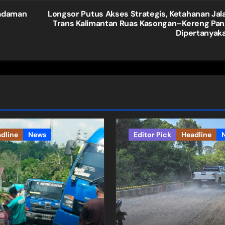
madaman
Longsor Putus Akses Strategis, Ketahanan Jal
Trans Kalimantan Ruas Kasongan–Kereng Pan
Dipertanyak
dline
News
Editor Pick
Headline