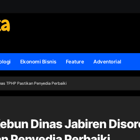
ologi
Ekonomi Bisnis
Feature
Adventorial
nas TPHP Pastikan Penyedia Perbaiki
ebun Dinas Jabiren Disor
n Penyedia Perbaiki