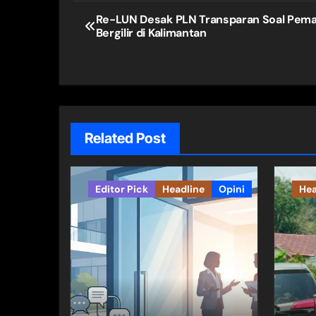
Navigasi
Re-LUN Desak PLN Transparan Soal Pe
Bergilir di Kalimantan
pos
Related Post
Editor Pick
Headline
Opini
Hea