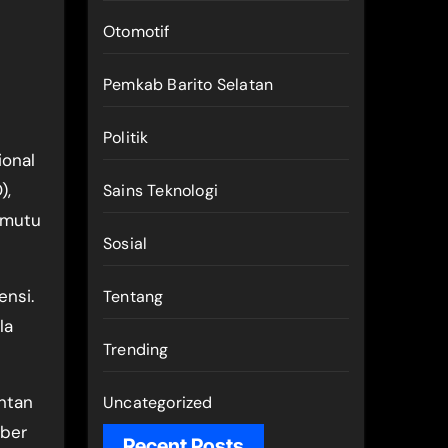
Otomotif
Pemkab Barito Selatan
Politik
ional
),
Sains Teknologi
 mutu
Sosial
ensi.
Tentang
la
Trending
antan
Uncategorized
mber
Recent Posts