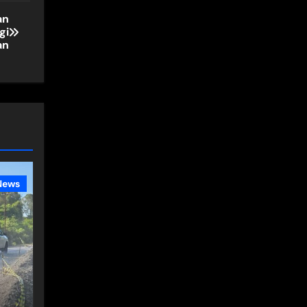
an
gi
an
News