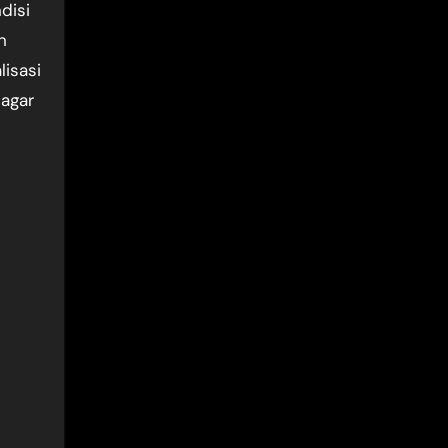
disi
n
isasi
agar