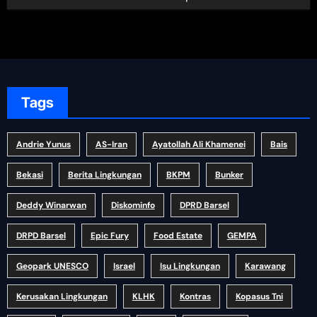
Tags
Andrie Yunus
AS-Iran
Ayatollah Ali Khamenei
Bais
Bekasi
Berita Lingkungan
BKPM
Bunker
Deddy Winarwan
Diskominfo
DPRD Barsel
DRPD Barsel
Epic Fury
Food Estate
GEMPA
Geopark UNESCO
Israel
Isu Lingkungan
Karawang
Kerusakan Lingkungan
KLHK
Kontras
Kopasus Tni