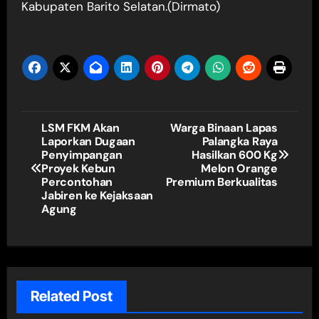
Kabupaten Barito Selatan.(Dirmato)
Navigasi
LSM FKM Akan
Warga Binaan Lapas
Laporkan Dugaan
Palangka Raya
pos
Penyimpangan
Hasilkan 600 Kg
Proyek Kebun
Melon Orange
Percontohan
Premium Berkualitas
Jabiren ke Kejaksaan
Agung
Related Post