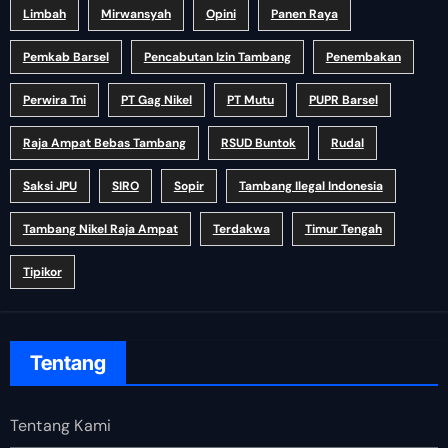
Limbah
Mirwansyah
Opini
Panen Raya
Pemkab Barsel
Pencabutan Izin Tambang
Penembakan
Perwira Tni
PT Gag Nikel
PT Mutu
PUPR Barsel
Raja Ampat Bebas Tambang
RSUD Buntok
Rudal
Saksi JPU
SIRO
Sopir
Tambang Ilegal Indonesia
Tambang Nikel Raja Ampat
Terdakwa
Timur Tengah
Tipikor
Tentang
Tentang Kami