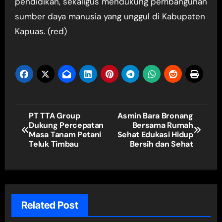
pendidikan, sekaligus mendukung pembangunan
sumber daya manusia yang unggul di Kabupaten
Kapuas. (red)
Navigasi
PT TTA Group
Asmin Bara Bronang
Dukung Percepatan
Bersama Rumah
pos
Masa Tanam Petani
Sehat Edukasi Hidup
Teluk Timbau
Bersih dan Sehat
Related Post