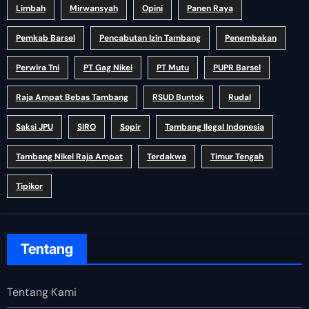
Limbah
Mirwansyah
Opini
Panen Raya
Pemkab Barsel
Pencabutan Izin Tambang
Penembakan
Perwira Tni
PT Gag Nikel
PT Mutu
PUPR Barsel
Raja Ampat Bebas Tambang
RSUD Buntok
Rudal
Saksi JPU
SIRO
Sopir
Tambang Ilegal Indonesia
Tambang Nikel Raja Ampat
Terdakwa
Timur Tengah
Tipikor
Tentang
Tentang Kami