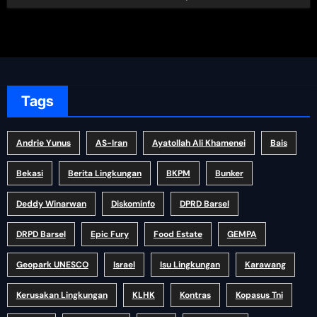
Tags
Andrie Yunus
AS-Iran
Ayatollah Ali Khamenei
Bais
Bekasi
Berita Lingkungan
BKPM
Bunker
Deddy Winarwan
Diskominfo
DPRD Barsel
DRPD Barsel
Epic Fury
Food Estate
GEMPA
Geopark UNESCO
Israel
Isu Lingkungan
Karawang
Kerusakan Lingkungan
KLHK
Kontras
Kopasus Tni