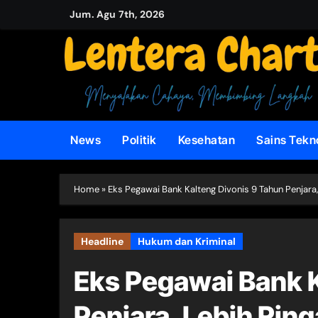
Skip
Jum. Agu 7th, 2026
to
content
News
Politik
Kesehatan
Sains Tekn
Home
»
Eks Pegawai Bank Kalteng Divonis 9 Tahun Penjara,
Headline
Hukum dan Kriminal
Eks Pegawai Bank K
Penjara, Lebih Ring