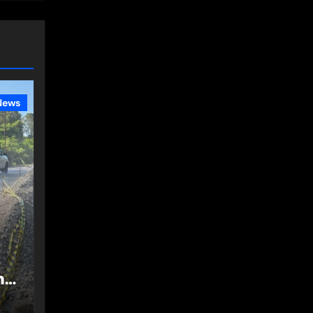
News
n