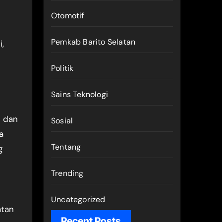
Otomotif
Pemkab Barito Selatan
i,
Politik
Sains Teknologi
h dan
Sosial
a
Tentang
g
Trending
Uncategorized
atan
Recent Posts