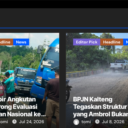
dline
News
Editor Pick
Headline
pir Angkutan
BPJN Kalteng
ong Evaluasi
Tegaskan Struktur
an Nasional ke
yang Ambrol Buka
ito Utara
Box Culvert
tomi
Jul 24, 2026
tomi
Jul 8, 2026