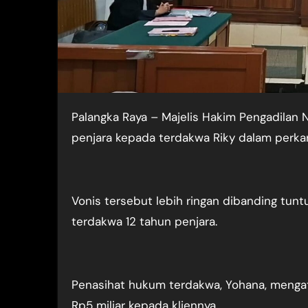
Palangka Raya – Majelis Hakim Pengadilan Negeri Palangka Raya menjatuhkan vonis sembilan tahun
penjara kepada terdakwa Riky dalam perka
Vonis tersebut lebih ringan dibanding tu
terdakwa 12 tahun penjara.
Penasihat hukum terdakwa, Yohana, menga
Rp5 miliar kepada kliennya.