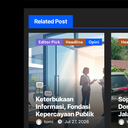
Related Post
Editor Pick
Headline
Opini
Hea
Keterbukaan
So
Informasi, Fondasi
Dor
Kepercayaan Publik
Jal
Bar
tomi
Jul 27, 2026