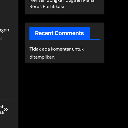
Mentan Bongkar Dugaan Mafia
Beras Fortifikasi
ngan
Recent Comments
l
Tidak ada komentar untuk
ditampilkan.
at
ba