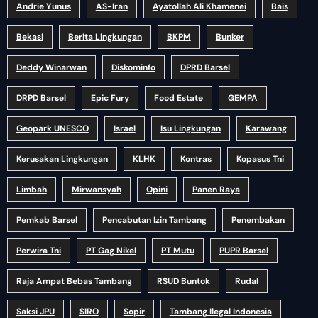
Andrie Yunus
AS-Iran
Ayatollah Ali Khamenei
Bais
Bekasi
Berita Lingkungan
BKPM
Bunker
Deddy Winarwan
Diskominfo
DPRD Barsel
DRPD Barsel
Epic Fury
Food Estate
GEMPA
Geopark UNESCO
Israel
Isu Lingkungan
Karawang
Kerusakan Lingkungan
KLHK
Kontras
Kopasus Tni
Limbah
Mirwansyah
Opini
Panen Raya
Pemkab Barsel
Pencabutan Izin Tambang
Penembakan
Perwira Tni
PT Gag Nikel
PT Mutu
PUPR Barsel
Raja Ampat Bebas Tambang
RSUD Buntok
Rudal
Saksi JPU
SIRO
Sopir
Tambang Ilegal Indonesia