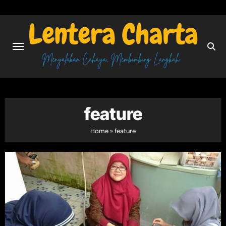
Skip
to
content
feature
Home
»
feature